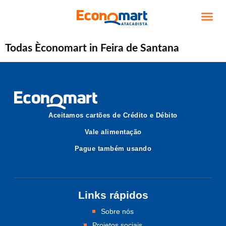
TRABALHE CO
Todas Èconomart in Feira de Santana
Aceitamos cartões de Crédito e Débito
Vale alimentação
Pague também usando
Links rápidos
Sobre nós
Projetos sociais