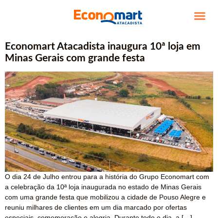
TRABALHE CO
Economart Atacadista inaugura 10ª loja em
Minas Gerais com grande festa
O dia 24 de Julho entrou para a história do Grupo Economart com
a celebração da 10ª loja inaugurada no estado de Minas Gerais
com uma grande festa que mobilizou a cidade de Pouso Alegre e
reuniu milhares de clientes em um dia marcado por ofertas
especiais, comemoração e alegria. Durante todo o dia, a […]